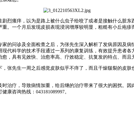
性剧烈瘙痒，以为是路上被什么虫子给咬了或者是接触什么脏东
严重。一个月后发现皮损表现浸润增厚较明显，粗糙有小丘疱疹
专家的问诊及全面检查之后，为张先生深入解析了发病原因及病
用现代科学的技术手段通过一系列的康复训练，有效提升患者各
治愈，具有见效快、治愈率高、疗效稳定、抗复发的特点、而且
下，张先生一周之后感觉皮肤似乎不痒了，而且干燥皲裂的皮肤
及时治疗，导致病情加重，给后继的治疗带来了很大的困扰。因
询热线：043181089997。